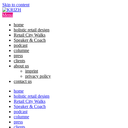
Skip to content
Menu
home
holistic retail design
Retail City Walks
Speaker & Coach
podcast
columne
press
clients
about us
imprint
privacy policy
contact us
home
holistic retail design
Retail City Walks
Speaker & Coach
podcast
columne
press
clients