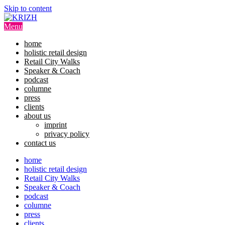
Skip to content
Menu
home
holistic retail design
Retail City Walks
Speaker & Coach
podcast
columne
press
clients
about us
imprint
privacy policy
contact us
home
holistic retail design
Retail City Walks
Speaker & Coach
podcast
columne
press
clients