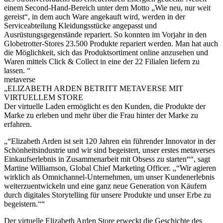
einem Second-Hand-Bereich unter dem Motto „Wie neu, nur weit
gereist“, in dem auch Ware angekauft wird, werden in der
Serviceabteilung Kleidungsstücke angepasst und
Ausrüstungsgegenstände repariert. So konnten im Vorjahr in den
Globetrotter-Stores 23.500 Produkte repariert werden. Man hat auch
die Möglichkeit, sich das Produktsortiment online anzusehen und
Waren mittels Click & Collect in eine der 22 Filialen liefern zu
lassen. “
metaverse
„ELIZABETH ARDEN BETRITT METAVERSE MIT
VIRTUELLEM STORE
Der virtuelle Laden ermöglicht es den Kunden, die Produkte der
Marke zu erleben und mehr über die Frau hinter der Marke zu
erfahren.
„“Elizabeth Arden ist seit 120 Jahren ein führender Innovator in der
Schönheitsindustrie und wir sind begeistert, unser erstes metaverses
Einkaufserlebnis in Zusammenarbeit mit Obsess zu starten““, sagt
Martine Williamson, Global Chief Marketing Officer. „“Wir agieren
wirklich als Omnichannel-Unternehmen, um unser Kundenerlebnis
weiterzuentwickeln und eine ganz neue Generation von Käufern
durch digitales Storytelling für unsere Produkte und unser Erbe zu
begeistern.““
Der virtuelle Elizabeth Arden Store erweckt die Geschichte des