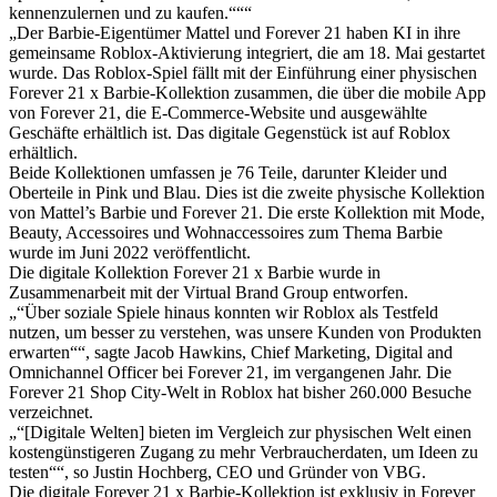
kennenzulernen und zu kaufen.“““
„Der Barbie-Eigentümer Mattel und Forever 21 haben KI in ihre
gemeinsame Roblox-Aktivierung integriert, die am 18. Mai gestartet
wurde. Das Roblox-Spiel fällt mit der Einführung einer physischen
Forever 21 x Barbie-Kollektion zusammen, die über die mobile App
von Forever 21, die E-Commerce-Website und ausgewählte
Geschäfte erhältlich ist. Das digitale Gegenstück ist auf Roblox
erhältlich.
Beide Kollektionen umfassen je 76 Teile, darunter Kleider und
Oberteile in Pink und Blau. Dies ist die zweite physische Kollektion
von Mattel’s Barbie und Forever 21. Die erste Kollektion mit Mode,
Beauty, Accessoires und Wohnaccessoires zum Thema Barbie
wurde im Juni 2022 veröffentlicht.
Die digitale Kollektion Forever 21 x Barbie wurde in
Zusammenarbeit mit der Virtual Brand Group entworfen.
„“Über soziale Spiele hinaus konnten wir Roblox als Testfeld
nutzen, um besser zu verstehen, was unsere Kunden von Produkten
erwarten““, sagte Jacob Hawkins, Chief Marketing, Digital and
Omnichannel Officer bei Forever 21, im vergangenen Jahr. Die
Forever 21 Shop City-Welt in Roblox hat bisher 260.000 Besuche
verzeichnet.
„“[Digitale Welten] bieten im Vergleich zur physischen Welt einen
kostengünstigeren Zugang zu mehr Verbraucherdaten, um Ideen zu
testen““, so Justin Hochberg, CEO und Gründer von VBG.
Die digitale Forever 21 x Barbie-Kollektion ist exklusiv in Forever