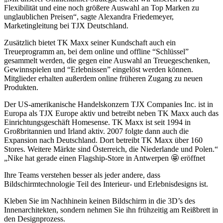
Flexibilität und eine noch größere Auswahl an Top Marken zu
unglaublichen Preisen“, sagte Alexandra Friedemeyer,
Marketingleitung bei TJX Deutschland.
Zusätzlich bietet TK Maxx seiner Kundschaft auch ein
Treueprogramm an, bei dem online und offline “Schlüssel”
gesammelt werden, die gegen eine Auswahl an Treuegeschenken,
Gewinnspielen und “Erlebnissen” eingelöst werden können.
Mitglieder erhalten außerdem online früheren Zugang zu neuen
Produkten.
Der US-amerikanische Handelskonzern TJX Companies Inc. ist in
Europa als TJX Europe aktiv und betreibt neben TK Maxx auch das
Einrichtungsgeschäft Homesense. TK Maxx ist seit 1994 in
Großbritannien und Irland aktiv. 2007 folgte dann auch die
Expansion nach Deutschland. Dort betreibt TK Maxx über 160
Stores. Weitere Märkte sind Österreich, die Niederlande und Polen.“
„Nike hat gerade einen Flagship-Store in Antwerpen 🤩 eröffnet
Ihre Teams verstehen besser als jeder andere, dass
Bildschirmtechnologie Teil des Interieur- und Erlebnisdesigns ist.
Kleben Sie im Nachhinein keinen Bildschirm in die 3D’s des
Innenarchitekten, sondern nehmen Sie ihn frühzeitig am Reißbrett in
den Designprozess.