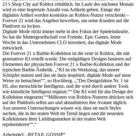
21’s Shop City auf Roblox erhältlich. Im Laufe des nächsten Monats
wird es eine begrenzte Anzahl von Artikeln geben. Einige der
digitalen Artikel werden kostenlos an Roblox-Nutzer verschenkt –
Forever 21 wird das Angebot bewerben, um seine Kunden auf die
Plattform zu locken.
Digitale Mode rückt immer mehr in den Fokus der Spieleindustrie.
So hat die Muttergesellschaft von Fortnite, Epic Games, letzte
Woche in das Unternehmen CLO investiert, das digitale Mode
entwickelt.
Die Forever 21 x Barbie-Kollektion ist die erste in Roblox, die mit
generativer KI erstellt wurde. Die endgültigen Designs basieren auf
Elementen der physischen Forever 21 x Barbie-Kollektion und der
typischen Barbie-Ästhetik. „“KI ist ein Werkzeug, das unsere
Schöpfer nutzen und das sie dazu inspiriert, digitale Mode auf neue
Weise zu betrachten““, so Hochberg. „“Der Designfaktor Nr. 1 ist
HI, also menschliche Intelligenz, und die wird durch andere Tools
wie künstliche Intelligenz ergänzt.““ Die KI wird für das Design der
Kollektion eingesetzt.““Millionen von Roblox-Nutzern drücken sich
auf der Plattform selbst aus und aktualisieren ihre Avatare täglich.
Aus unseren Untersuchungen wissen wir, dass sie nach Styles
suchen, die in der realen Welt im Trend liegen und die neuesten
Kollektionen ihrer Lieblingsmarken in der realen Welt
repräsentieren““.“
Arbeitstitel: „RETAIL GOSSIP“