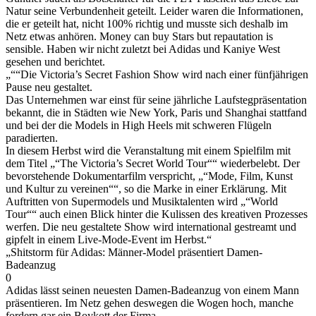
Natur seine Verbundenheit geteilt. Leider waren die Informationen,
die er geteilt hat, nicht 100% richtig und musste sich deshalb im
Netz etwas anhören. Money can buy Stars but repautation is
sensible. Haben wir nicht zuletzt bei Adidas und Kaniye West
gesehen und berichtet.
„““Die Victoria’s Secret Fashion Show wird nach einer fünfjährigen
Pause neu gestaltet.
Das Unternehmen war einst für seine jährliche Laufstegpräsentation
bekannt, die in Städten wie New York, Paris und Shanghai stattfand
und bei der die Models in High Heels mit schweren Flügeln
paradierten.
In diesem Herbst wird die Veranstaltung mit einem Spielfilm mit
dem Titel „“The Victoria’s Secret World Tour““ wiederbelebt. Der
bevorstehende Dokumentarfilm verspricht, „“Mode, Film, Kunst
und Kultur zu vereinen““, so die Marke in einer Erklärung. Mit
Auftritten von Supermodels und Musiktalenten wird „“World
Tour““ auch einen Blick hinter die Kulissen des kreativen Prozesses
werfen. Die neu gestaltete Show wird international gestreamt und
gipfelt in einem Live-Mode-Event im Herbst.“
„Shitstorm für Adidas: Männer-Model präsentiert Damen-
Badeanzug
0
Adidas lässt seinen neuesten Damen-Badeanzug von einem Mann
präsentieren. Im Netz gehen deswegen die Wogen hoch, manche
fordern gar ein Boykott der Firma.