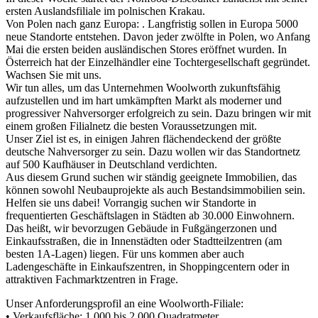
ersten Auslandsfiliale im polnischen Krakau.
Von Polen nach ganz Europa: . Langfristig sollen in Europa 5000
neue Standorte entstehen. Davon jeder zwölfte in Polen, wo Anfang
Mai die ersten beiden ausländischen Stores eröffnet wurden. In
Österreich hat der Einzelhändler eine Tochtergesellschaft gegründet.
Wachsen Sie mit uns.
Wir tun alles, um das Unternehmen Woolworth zukunftsfähig
aufzustellen und im hart umkämpften Markt als moderner und
progressiver Nahversorger erfolgreich zu sein. Dazu bringen wir mit
einem großen Filialnetz die besten Voraussetzungen mit.
Unser Ziel ist es, in einigen Jahren flächendeckend der größte
deutsche Nahversorger zu sein. Dazu wollen wir das Standortnetz
auf 500 Kaufhäuser in Deutschland verdichten.
Aus diesem Grund suchen wir ständig geeignete Immobilien, das
können sowohl Neubauprojekte als auch Bestandsimmobilien sein.
Helfen sie uns dabei! Vorrangig suchen wir Standorte in
frequentierten Geschäftslagen in Städten ab 30.000 Einwohnern.
Das heißt, wir bevorzugen Gebäude in Fußgängerzonen und
Einkaufsstraßen, die in Innenstädten oder Stadtteilzentren (am
besten 1A-Lagen) liegen. Für uns kommen aber auch
Ladengeschäfte in Einkaufszentren, in Shoppingcentern oder in
attraktiven Fachmarktzentren in Frage.
Unser Anforderungsprofil an eine Woolworth-Filiale:
• Verkaufsfläche: 1.000 bis 2.000 Quadratmeter