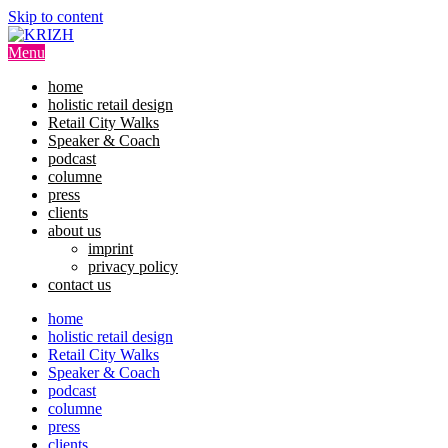
Skip to content
Menu
home
holistic retail design
Retail City Walks
Speaker & Coach
podcast
columne
press
clients
about us
imprint
privacy policy
contact us
home
holistic retail design
Retail City Walks
Speaker & Coach
podcast
columne
press
clients