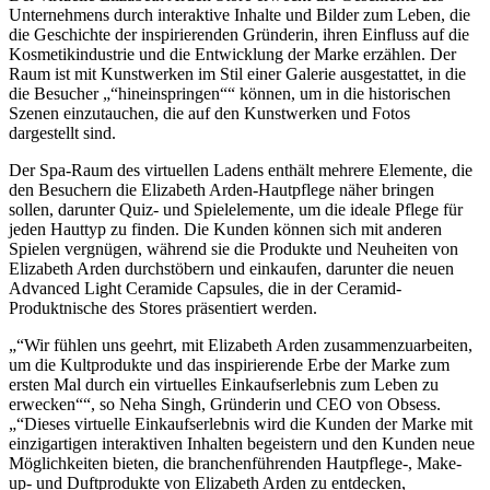
Unternehmens durch interaktive Inhalte und Bilder zum Leben, die
die Geschichte der inspirierenden Gründerin, ihren Einfluss auf die
Kosmetikindustrie und die Entwicklung der Marke erzählen. Der
Raum ist mit Kunstwerken im Stil einer Galerie ausgestattet, in die
die Besucher „“hineinspringen““ können, um in die historischen
Szenen einzutauchen, die auf den Kunstwerken und Fotos
dargestellt sind.
Der Spa-Raum des virtuellen Ladens enthält mehrere Elemente, die
den Besuchern die Elizabeth Arden-Hautpflege näher bringen
sollen, darunter Quiz- und Spielelemente, um die ideale Pflege für
jeden Hauttyp zu finden. Die Kunden können sich mit anderen
Spielen vergnügen, während sie die Produkte und Neuheiten von
Elizabeth Arden durchstöbern und einkaufen, darunter die neuen
Advanced Light Ceramide Capsules, die in der Ceramid-
Produktnische des Stores präsentiert werden.
„“Wir fühlen uns geehrt, mit Elizabeth Arden zusammenzuarbeiten,
um die Kultprodukte und das inspirierende Erbe der Marke zum
ersten Mal durch ein virtuelles Einkaufserlebnis zum Leben zu
erwecken““, so Neha Singh, Gründerin und CEO von Obsess.
„“Dieses virtuelle Einkaufserlebnis wird die Kunden der Marke mit
einzigartigen interaktiven Inhalten begeistern und den Kunden neue
Möglichkeiten bieten, die branchenführenden Hautpflege-, Make-
up- und Duftprodukte von Elizabeth Arden zu entdecken,