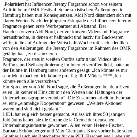
„Polarisiert hat Influencer Jeremy Fragrance schon vor seinem
Auftritt beim OMR Festival. Seine sexistischen Äußerungen in
Hamburg haben nun Konsequenzen. Aldi Nord distanziert sich mit
klaren Worten.Nach der jüngsten Eskapade des Influencers Jeremy
Fragrance gehen erste Werbepartner auf Abstand. Der
Handelskonzern Aldi Nord, der vor kurzem Videos mit Fragrance
herausbrachte, in denen er halbnackt und lasziv für Backwaren
wirbt, teilte auf Anfrage der WirtschaftsWoche mit, sich „deutlich
von den Äußerungen, die Jeremy Fragrance im Rahmen des OMR
getätigt hat“, zu distanzieren.
Fragrance, der stets in weißen Outfits auftritt und Videos über
Parfüms und Selbstoptimierung im Internet veröffentlicht, hatte auf
der Bühne in Hamburg unter anderem gesagt: „Ich könnte es mir
sehr leicht machen, ich könnte pro Tag fünf Mädels ****, ich
könnte euch alle verarschen.“
Ein Sprecher von Aldi Nord sagte, die Äußerungen bei dem Event
seien „in keinerlei Hinsicht mit den Werten und Haltungen der
Unternehmensgruppe vereinbar“. Die Zusammenarbeit im Februar
sei eine „einmalige Kooperation“ gewesen. „Weitere Aktionen
waren und sind nicht geplant.““
LIDL hat es gleich besser gemacht. Anlässlich ihres 50 jährigen
Jubiläums haben sie die Creme de la Creme der deutschen
Unterhaltungsindustrie gewonnen. Allen voran Helene Fischer,
Barbara Schöneberger und Max Giermann. Kurz vorher hatte schon
Günther Jauch als Botschafter für die PET Flaschen aus Liebe zur