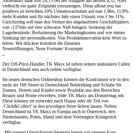
Aktienkurs sank von 28,15 bei der Ausgabe auf derzeit 4,52. Aber
vielleicht ein guter Zeitpunkt einzusteigen. Denn aBout you hat
positives zu berichten.10% Umsatzwachstum auf nun 1,9bn, 11,8%
mehr Kunden und für nächstes Jahr einen Umsatz von 1 bis 11%.
Gleichzeitig will man den Verlust des abgelaufenen Geschäftsjahres
von -137mio auf eine schwarze Null bringen. Senkung der
Lagerbestände, Reduzierung der Marketingkosten und wie immer
Senkung der personalkosten. Von Produktinnovation kein Wort zu
hören. Wir drücken trotzdem die Daumen
Neueröffnungen, Neue Formate/ Konzepte
„
Der Off-Price-Händler TK Maxx ist neben seinen stationären Läden
in Deutschland nun auch online verfügbar.
Im neuen deutschen Onlineshop können die Kund:innen wie in den
mehr als 160 Stores in Deutschland Bekleidung und Schuhe für
Damen, Herren und Kinder sowie Produkte aus den Bereichen
Beauty und Home erwerben, teilte TK Maxx am Donnerstag mit.
Diese können sie entweder nach Hause oder als Teil von
‘Click&Collect’ in den jeweiligen Store liefern lassen. Neben
Deutschland ist TK Maxx in Europa auch in Österreich, den
Niederlanden, Polen, Irland und dem Vereinigten Königreich
verfügbar.
„Mit unserer Omnichannel-Strategie bieten wir unseren Fans