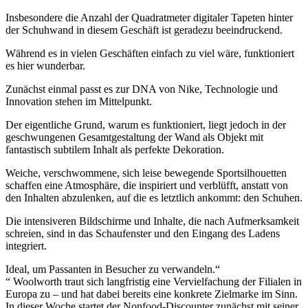
Insbesondere die Anzahl der Quadratmeter digitaler Tapeten hinter
der Schuhwand in diesem Geschäft ist geradezu beeindruckend.
Während es in vielen Geschäften einfach zu viel wäre, funktioniert
es hier wunderbar.
Zunächst einmal passt es zur DNA von Nike, Technologie und
Innovation stehen im Mittelpunkt.
Der eigentliche Grund, warum es funktioniert, liegt jedoch in der
geschwungenen Gesamtgestaltung der Wand als Objekt mit
fantastisch subtilem Inhalt als perfekte Dekoration.
Weiche, verschwommene, sich leise bewegende Sportsilhouetten
schaffen eine Atmosphäre, die inspiriert und verblüfft, anstatt von
den Inhalten abzulenken, auf die es letztlich ankommt: den Schuhen.
Die intensiveren Bildschirme und Inhalte, die nach Aufmerksamkeit
schreien, sind in das Schaufenster und den Eingang des Ladens
integriert.
Ideal, um Passanten in Besucher zu verwandeln.“
“ Woolworth traut sich langfristig eine Vervielfachung der Filialen in
Europa zu – und hat dabei bereits eine konkrete Zielmarke im Sinn.
In dieser Woche startet der Nonfood-Discounter zunächst mit seiner