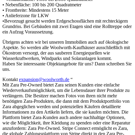
• Nebenfläche: 100 bis 200 Quadratmeter
• Frontbreite: Mindestens 15 Meter
• Anlieferzone für LKW
•Bevorzugt gesucht werden Erdgeschossflächen mit rechteckigem
Grundriss. Bei Gebäuden mit zwei Etagen sind eine Rolltreppe oder
ein Aufzug Voraussetzung.
Übrigens achten wir bei unseren Immobilien auch auf ökologische
Aspekte. So werden alle Woolworth-Kaufhäuser ausschließlich mit
Ökostrom versorgt, der aus sauberen Energiequellen wie
Wasserkraftwerken, Windparks und Solaranlagen kommt.
Haben Sie interessante Objektangebote für uns? Dann schreiben Sie
uns.
Kontakt
expansion@woolworth.de
“
Mit Zara Pre-Owned bietet Zara seinen Kunden eine einfache
Wiederverkaufsmöglichkeit, um die Lebensdauer ihrer Produkte zu
verlängern. Die Besitzer machen Fotos von ihren nicht mehr
benötigten Zara-Produkten, die dann mit dem Produktportfolio von
Zara abgeglichen werden und potenziellen Käufern detaillierte
Informationen zu den Artikeln liefern, die sie kaufen möchten. Die
Plattform bietet Zara-Kunden auch andere nachhaltige Optionen,
wie die Möglichkeit, ihre Kleidung zu spenden oder eine Reparatur
anzufordern: Zara Pre-Owned. Stripe Connect ermöglicht es Zara,
die globale Zahlungsplattform von Stripe direkt in den Zara Pre-