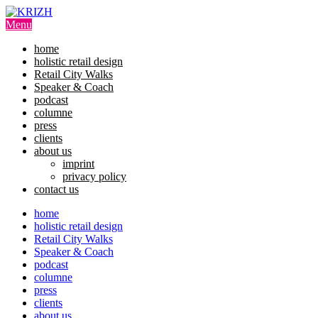
Skip
to
Menu
content
home
holistic retail design
Retail City Walks
Speaker & Coach
podcast
columne
press
clients
about us
imprint
privacy policy
contact us
home
holistic retail design
Retail City Walks
Speaker & Coach
podcast
columne
press
clients
about us