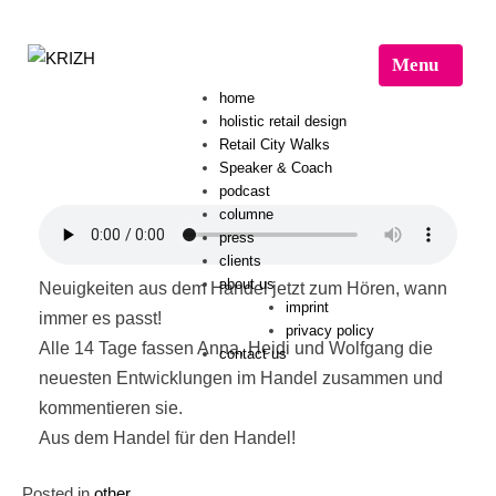
Menu
home
holistic retail design
Retail City Walks
Speaker & Coach
podcast
columne
press
clients
about us
Neuigkeiten aus dem Handel jetzt zum Hören, wann
imprint
immer es passt!
privacy policy
Alle 14 Tage fassen Anna, Heidi und Wolfgang die
contact us
neuesten Entwicklungen im Handel zusammen und
kommentieren sie.
Aus dem Handel für den Handel!
Posted in
other