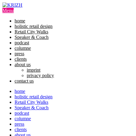
Skip
to
Menu
content
home
holistic retail design
Retail City Walks
Speaker & Coach
podcast
columne
press
clients
about us
imprint
privacy policy
contact us
home
holistic retail design
Retail City Walks
Speaker & Coach
podcast
columne
press
clients
about us