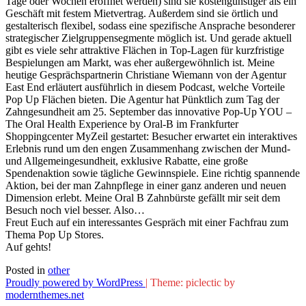
Tage oder Wochen eröffnet werden) sind sie kostengünstiger als ein
Geschäft mit festem Mietvertrag. Außerdem sind sie örtlich und
gestalterisch flexibel, sodass eine spezifische Ansprache besonderer
strategischer Zielgruppensegmente möglich ist. Und gerade aktuell
gibt es viele sehr attraktive Flächen in Top-Lagen für kurzfristige
Bespielungen am Markt, was eher außergewöhnlich ist. Meine
heutige Gesprächspartnerin Christiane Wiemann von der Agentur
East End erläutert ausführlich in diesem Podcast, welche Vorteile
Pop Up Flächen bieten. Die Agentur hat Pünktlich zum Tag der
Zahngesundheit am 25. September das innovative Pop-Up YOU –
The Oral Health Experience by Oral-B im Frankfurter
Shoppingcenter MyZeil gestartet: Besucher erwartet ein interaktives
Erlebnis rund um den engen Zusammenhang zwischen der Mund-
und Allgemeingesundheit, exklusive Rabatte, eine große
Spendenaktion sowie tägliche Gewinnspiele. Eine richtig spannende
Aktion, bei der man Zahnpflege in einer ganz anderen und neuen
Dimension erlebt. Meine Oral B Zahnbürste gefällt mir seit dem
Besuch noch viel besser. Also…
Freut Euch auf ein interessantes Gespräch mit einer Fachfrau zum
Thema Pop Up Stores.
Auf gehts!
Posted in
other
Proudly powered by WordPress
|
Theme: piclectic by
modernthemes.net