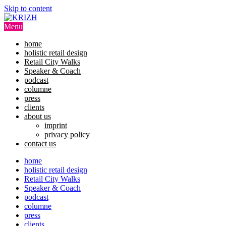
Skip to content
Menu
home
holistic retail design
Retail City Walks
Speaker & Coach
podcast
columne
press
clients
about us
imprint
privacy policy
contact us
home
holistic retail design
Retail City Walks
Speaker & Coach
podcast
columne
press
clients