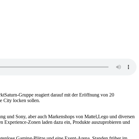
ktSaturn-Gruppe reagiert darauf mit der Eröffnung von 20
 City locken sollen.
ung und Sony, aber auch Markenshops von Mattel,Lego und diversen
en Experience-Zonen laden dazu ein, Produkte auszuprobieren und
ostenlose Gaming-Plätze und eine Event-Arena. Standen früher im