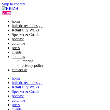
Skip to content
Menu
home
holistic retail design
Retail City Walks
Speaker & Coach
podcast
columne
press
clients
about us
imprint
privacy policy
contact us
home
holistic retail design
Retail City Walks
Speaker & Coach
podcast
columne
press
clients