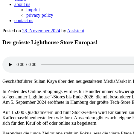
about us
imprint
privacy policy
contact us
Posted on
28. November 2024
by
Assistent
Der grösste Lighthouse Store Europas!
Geschäftsführer Sultan Kaya über den neugestalteten MediaMarkt i
In Zeiten des Online-Shoppings wird es für Händler immer schwierig
so“genannter Lighthouse“-Stores bis Ende 2026, die mit besonderer L
Am 5. September 2024 eröffnete in Hamburg der größte Tech-Store 
Auf 15.000 Quadratmetern und fünf Stockwerken wird Einkaufen zum
Kaffeemaschinenherstellern wie Jura. Ausserdem gibt es acht eigen
sich für den Kauf ob off oder online zu begeistern.
Besonders die junge Zielgruppe steht im Fokus, was die vierte Etag