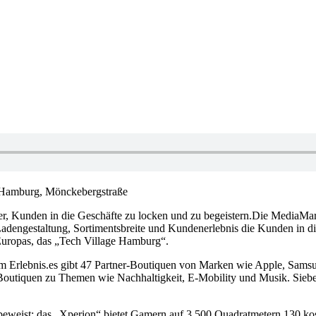
n Hamburg, Mönckebergstraße
er, Kunden in die Geschäfte zu locken und zu begeistern.Die MediaMar
adengestaltung, Sortimentsbreite und Kundenerlebnis die Kunden in die
Europas, das „Tech Village Hamburg“.
 Erlebnis.es gibt 47 Partner-Boutiquen von Marken wie Apple, Sams
e Boutiquen zu Themen wie Nachhaltigkeit, E-Mobility und Musik. Sieb
e beweist: das „Xperion“ bietet Gamern auf 3.500 Quadratmetern 130 k