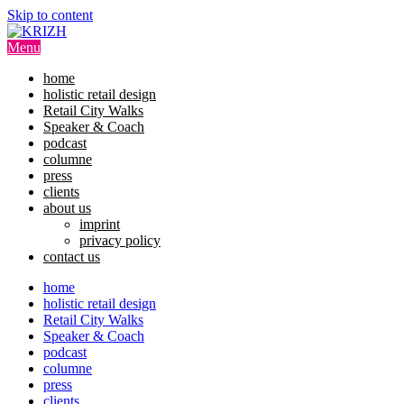
Skip to content
Menu
home
holistic retail design
Retail City Walks
Speaker & Coach
podcast
columne
press
clients
about us
imprint
privacy policy
contact us
home
holistic retail design
Retail City Walks
Speaker & Coach
podcast
columne
press
clients