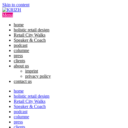
Skip to content
Menu
home
holistic retail design
Retail City Walks
Speaker & Coach
podcast
columne
press
clients
about us
imprint
privacy policy
contact us
home
holistic retail design
Retail City Walks
Speaker & Coach
podcast
columne
press
clients