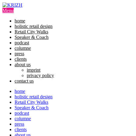
Skip
to
Menu
content
home
holistic retail design
Retail City Walks
Speaker & Coach
podcast
columne
press
clients
about us
imprint
privacy policy
contact us
home
holistic retail design
Retail City Walks
Speaker & Coach
podcast
columne
press
clients
about us