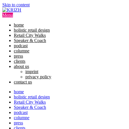
Skip to content
Menu
home
holistic retail design
Retail City Walks
Speaker & Coach
podcast
columne
press
clients
about us
imprint
privacy policy
contact us
home
holistic retail design
Retail City Walks
Speaker & Coach
podcast
columne
press
clients