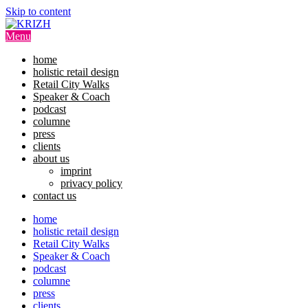
Skip to content
Menu
home
holistic retail design
Retail City Walks
Speaker & Coach
podcast
columne
press
clients
about us
imprint
privacy policy
contact us
home
holistic retail design
Retail City Walks
Speaker & Coach
podcast
columne
press
clients