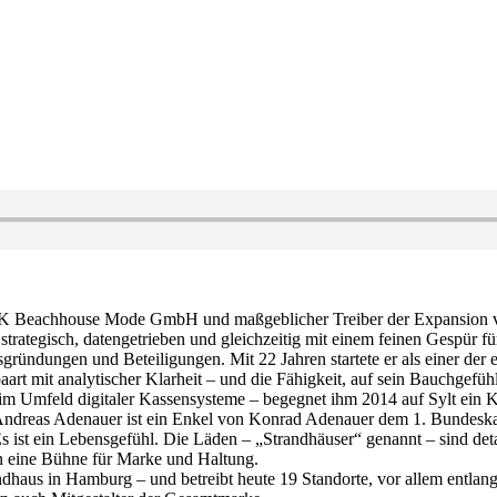
r BK Beachhouse Mode GmbH und maßgeblicher Treiber der Expansion 
 strategisch, datengetrieben und gleichzeitig mit einem feinen Gespür 
sgründungen und Beteiligungen. Mit 22 Jahren startete er als einer d
paart mit analytischer Klarheit – und die Fähigkeit, auf sein Bauchgefü
m Umfeld digitaler Kassensysteme – begegnet ihm 2014 auf Sylt ein Konz
Andreas Adenauer ist ein Enkel von Konrad Adenauer dem 1. Bundeska
s ist ein Lebensgefühl. Die Läden – „Strandhäuser“ genannt – sind detai
ern eine Bühne für Marke und Haltung.
randhaus in Hamburg – und betreibt heute 19 Standorte, vor allem entla