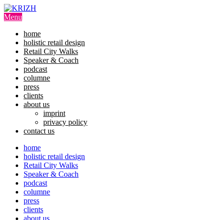
Skip
to
Menu
content
home
holistic retail design
Retail City Walks
Speaker & Coach
podcast
columne
press
clients
about us
imprint
privacy policy
contact us
home
holistic retail design
Retail City Walks
Speaker & Coach
podcast
columne
press
clients
about us