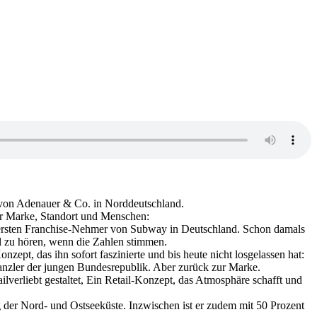
von Adenauer & Co. in Norddeutschland.
für Marke, Standort und Menschen:
er ersten Franchise-Nehmer von Subway in Deutschland. Schon damals
hl zu hören, wenn die Zahlen stimmen.
ept, das ihn sofort faszinierte und bis heute nicht losgelassen hat:
nzler der jungen Bundesrepublik. Aber zurück zur Marke.
lverliebt gestaltet, Ein Retail-Konzept, das Atmosphäre schafft und
ng der Nord- und Ostseeküste. Inzwischen ist er zudem mit 50 Prozent